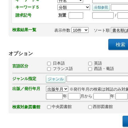
キーワード５
/
請求記号
別置
検索結果一覧
表示件数
ソート順
オプション
日本語
英語
言語区分
フランス語
西語・葡語
ジャンル指定
出版／発行年月
※発行年月の検索は雑誌のみ対
年
月から
年
中央図書館
西部図書館
検索対象図書館