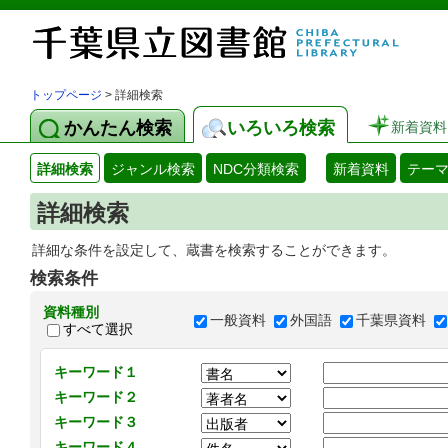
トップページ
> 詳細検索
かんたん検索
いろいろ検索
新着資料
詳細検索
ジャンル検索
NDC分類検索
新着資料
テー
詳細検索
詳細な条件を設定して、蔵書を検索することができます。
検索条件
資料種別
一般資料
外国語
千葉県資料
すべて選択
キーワード１
キーワード２
キーワード３
キーワード４