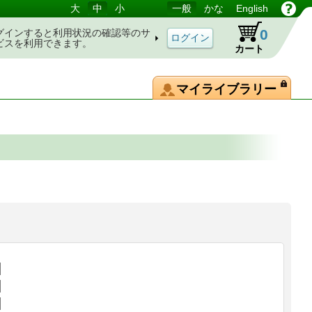
大
中
小
一般
かな
English
0
グインすると利用状況の確認等のサ
ビスを利用できます。
カート
マイライブラリー