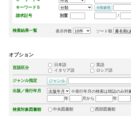
キーワード５
/
請求記号
別置
検索結果一覧
表示件数
ソート順
オプション
日本語
英語
言語区分
イタリア語
ロシア語
ジャンル指定
出版／発行年月
※発行年月の検索は雑誌のみ対
年
月から
年
中央図書館
西部図書館
検索対象図書館