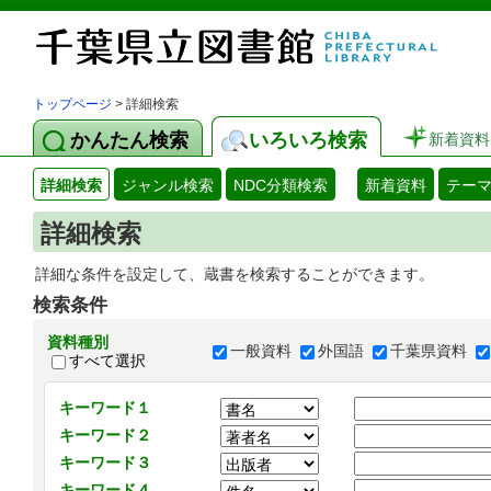
トップページ
> 詳細検索
かんたん検索
いろいろ検索
新着資料
詳細検索
ジャンル検索
NDC分類検索
新着資料
テー
詳細検索
詳細な条件を設定して、蔵書を検索することができます。
検索条件
資料種別
一般資料
外国語
千葉県資料
すべて選択
キーワード１
キーワード２
キーワード３
キーワード４