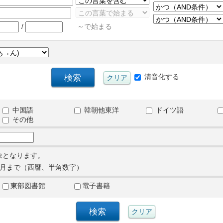
/
～で始まる
清音化する
中国語
韓朝他東洋
ドイツ語
その他
象となります。
月まで（西暦、半角数字）
東部図書館
電子書籍