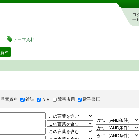
図書館 蔵書検索・予約システム
ロ
ー
テーマ資料
マ資料
児童資料
雑誌
ＡＶ
障害者用
電子書籍