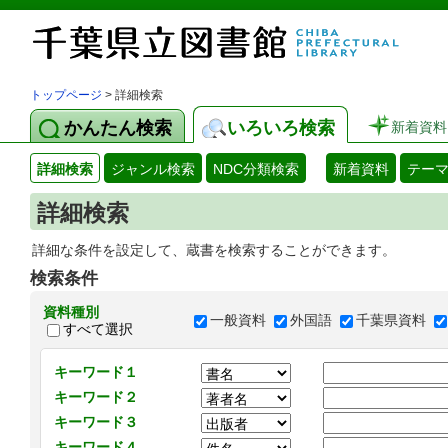
トップページ
> 詳細検索
かんたん検索
いろいろ検索
新着資料
詳細検索
ジャンル検索
NDC分類検索
新着資料
テー
詳細検索
詳細な条件を設定して、蔵書を検索することができます。
検索条件
資料種別
一般資料
外国語
千葉県資料
すべて選択
キーワード１
キーワード２
キーワード３
キーワード４