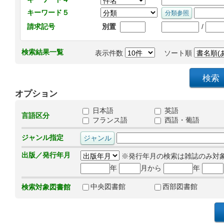
キーワード５
/
請求記号
別置
検索結果一覧
表示件数
ソート順
オプション
日本語
英語
言語区分
フランス語
西語・葡語
ジャンル指定
出版／発行年月
※発行年月の検索は雑誌のみ対
年
月から
年
中央図書館
西部図書館
検索対象図書館