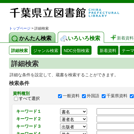
トップページ
> 詳細検索
かんたん検索
いろいろ検索
新着資料
詳細検索
ジャンル検索
NDC分類検索
新着資料
テー
詳細検索
詳細な条件を設定して、蔵書を検索することができます。
検索条件
資料種別
一般資料
外国語
千葉県資料
すべて選択
キーワード１
キーワード２
キーワード３
キーワード４