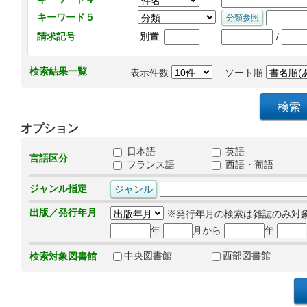
キーワード５
/
請求記号
別置
検索結果一覧
表示件数
ソート順
オプション
日本語
英語
言語区分
フランス語
西語・葡語
ジャンル指定
出版／発行年月
※発行年月の検索は雑誌のみ対
年
月から
年
中央図書館
西部図書館
検索対象図書館