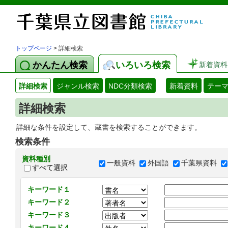
トップページ
> 詳細検索
かんたん検索
いろいろ検索
新着資料
詳細検索
ジャンル検索
NDC分類検索
新着資料
テー
詳細検索
詳細な条件を設定して、蔵書を検索することができます。
検索条件
資料種別
一般資料
外国語
千葉県資料
すべて選択
キーワード１
キーワード２
キーワード３
キーワード４