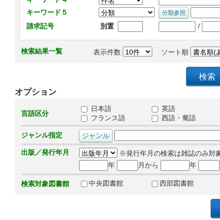
キーワード５
/
請求記号
別置
検索結果一覧
表示件数
ソート順
オプション
日本語
英語
言語区分
フランス語
西語・葡語
ジャンル指定
出版／発行年月
※発行年月の検索は雑誌のみ対
年
月から
年
中央図書館
西部図書館
検索対象図書館