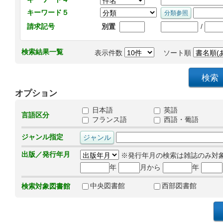
キーワード５
/
請求記号
別置
検索結果一覧
表示件数
ソート順
オプション
日本語
英語
言語区分
フランス語
西語・葡語
ジャンル指定
出版／発行年月
※発行年月の検索は雑誌のみ対
年
月から
年
中央図書館
西部図書館
検索対象図書館