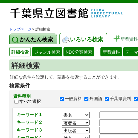
トップページ
> 詳細検索
かんたん検索
いろいろ検索
新着資料
詳細検索
ジャンル検索
NDC分類検索
新着資料
テー
詳細検索
詳細な条件を設定して、蔵書を検索することができます。
検索条件
資料種別
一般資料
外国語
千葉県資料
すべて選択
キーワード１
キーワード２
キーワード３
キーワード４