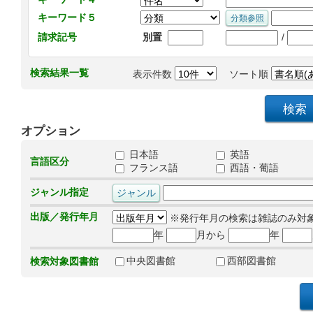
キーワード５
/
請求記号
別置
検索結果一覧
表示件数
ソート順
オプション
日本語
英語
言語区分
フランス語
西語・葡語
ジャンル指定
出版／発行年月
※発行年月の検索は雑誌のみ対
年
月から
年
中央図書館
西部図書館
検索対象図書館