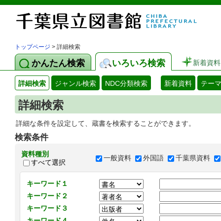
トップページ
> 詳細検索
かんたん検索
いろいろ検索
新着資料
詳細検索
ジャンル検索
NDC分類検索
新着資料
テー
詳細検索
詳細な条件を設定して、蔵書を検索することができます。
検索条件
資料種別
一般資料
外国語
千葉県資料
すべて選択
キーワード１
キーワード２
キーワード３
キーワード４