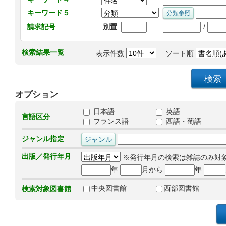
キーワード５
/
請求記号
別置
検索結果一覧
表示件数
ソート順
オプション
日本語
英語
言語区分
フランス語
西語・葡語
ジャンル指定
出版／発行年月
※発行年月の検索は雑誌のみ対
年
月から
年
中央図書館
西部図書館
検索対象図書館