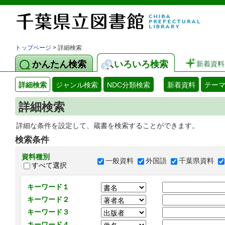
トップページ
> 詳細検索
かんたん検索
いろいろ検索
新着資料
詳細検索
ジャンル検索
NDC分類検索
新着資料
テー
詳細検索
詳細な条件を設定して、蔵書を検索することができます。
検索条件
資料種別
一般資料
外国語
千葉県資料
すべて選択
キーワード１
キーワード２
キーワード３
キーワード４