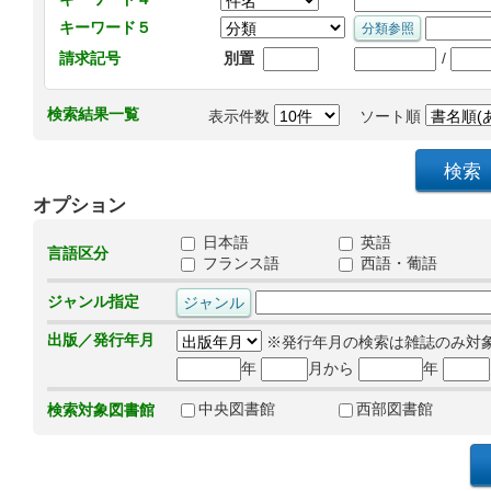
キーワード５
/
請求記号
別置
検索結果一覧
表示件数
ソート順
オプション
日本語
英語
言語区分
フランス語
西語・葡語
ジャンル指定
出版／発行年月
※発行年月の検索は雑誌のみ対
年
月から
年
中央図書館
西部図書館
検索対象図書館