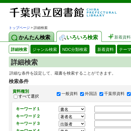
トップページ
> 詳細検索
かんたん検索
いろいろ検索
新着資料
詳細検索
ジャンル検索
NDC分類検索
新着資料
テー
詳細検索
詳細な条件を設定して、蔵書を検索することができます。
検索条件
資料種別
一般資料
外国語
千葉県資料
すべて選択
キーワード１
キーワード２
キーワード３
キーワード４