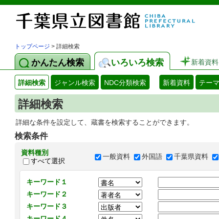
トップページ
> 詳細検索
かんたん検索
いろいろ検索
新着資料
詳細検索
ジャンル検索
NDC分類検索
新着資料
テー
詳細検索
詳細な条件を設定して、蔵書を検索することができます。
検索条件
資料種別
一般資料
外国語
千葉県資料
すべて選択
キーワード１
キーワード２
キーワード３
キーワード４