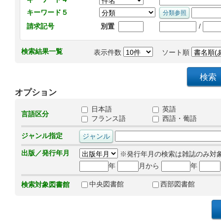
キーワード５
/
請求記号
別置
検索結果一覧
表示件数
ソート順
オプション
日本語
英語
言語区分
フランス語
西語・葡語
ジャンル指定
出版／発行年月
※発行年月の検索は雑誌のみ対
年
月から
年
中央図書館
西部図書館
検索対象図書館