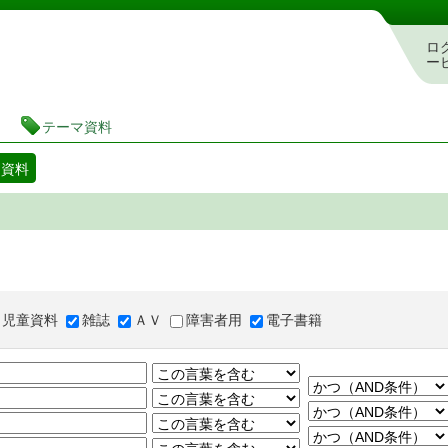
図書館 蔵書検索・予約システム
ロ
ー
テーマ資料
マ資料
児童資料
雑誌
ＡＶ
障害者用
電子書籍