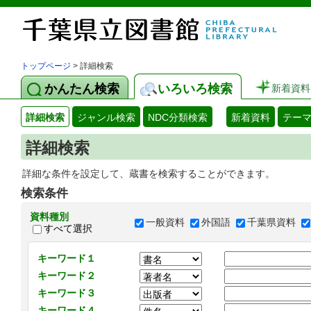
トップページ
> 詳細検索
かんたん検索
いろいろ検索
新着資料
詳細検索
ジャンル検索
NDC分類検索
新着資料
テー
詳細検索
詳細な条件を設定して、蔵書を検索することができます。
検索条件
資料種別
一般資料
外国語
千葉県資料
すべて選択
キーワード１
キーワード２
キーワード３
キーワード４