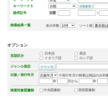
キーワード５
/
請求記号
別置
検索結果一覧
表示件数
ソート順
オプション
日本語
英語
言語区分
イタリア語
ロシア語
ジャンル指定
出版／発行年月
※発行年月の検索は雑誌のみ対
年
月から
年
中央図書館
西部図書館
検索対象図書館