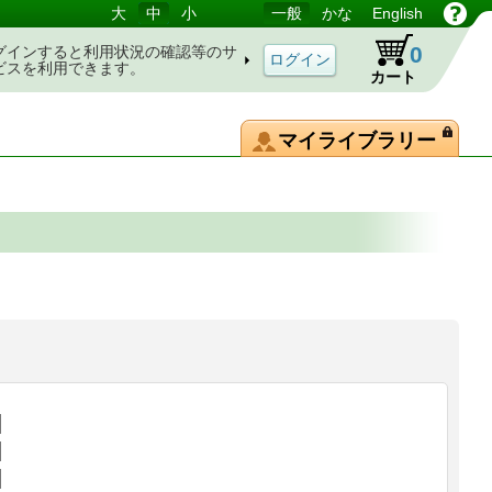
大
中
小
一般
かな
English
0
グインすると利用状況の確認等のサ
ビスを利用できます。
カート
マイライブラリー