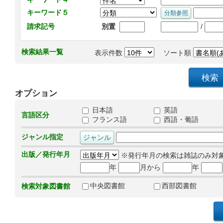
キーワード５
/
請求記号
別置
検索結果一覧
表示件数
ソート順
オプション
日本語
英語
言語区分
フランス語
西語・葡語
ジャンル指定
出版／発行年月
※発行年月の検索は雑誌のみ対
年
月から
年
中央図書館
西部図書館
検索対象図書館