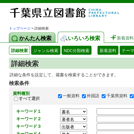
トップページ
> 詳細検索
かんたん検索
いろいろ検索
新着資料
詳細検索
ジャンル検索
NDC分類検索
新着資料
テー
詳細検索
詳細な条件を設定して、蔵書を検索することができます。
検索条件
資料種別
一般資料
外国語
千葉県資料
すべて選択
キーワード１
キーワード２
キーワード３
キーワード４