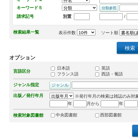
キーワード５
/
請求記号
別置
検索結果一覧
表示件数
ソート順
オプション
日本語
英語
言語区分
フランス語
西語・葡語
ジャンル指定
出版／発行年月
※発行年月の検索は雑誌のみ対
年
月から
年
中央図書館
西部図書館
検索対象図書館