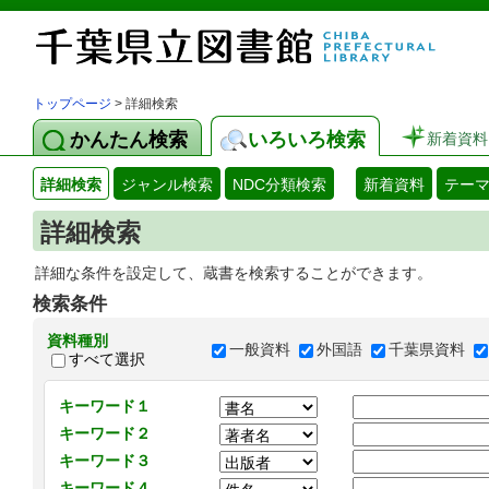
トップページ
> 詳細検索
かんたん検索
いろいろ検索
新着資料
詳細検索
ジャンル検索
NDC分類検索
新着資料
テー
詳細検索
詳細な条件を設定して、蔵書を検索することができます。
検索条件
資料種別
一般資料
外国語
千葉県資料
すべて選択
キーワード１
キーワード２
キーワード３
キーワード４