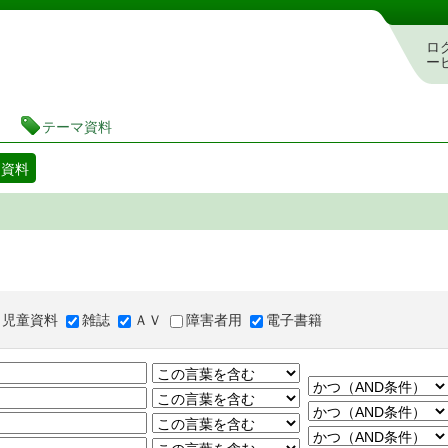
図書館 蔵書検索・予約システム
ロ
ー
テーマ資料
マ資料
児童資料
雑誌
ＡＶ
障害者用
電子書籍