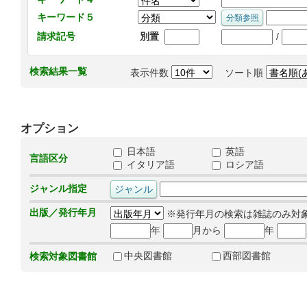
キーワード５
/
請求記号
別置
検索結果一覧
表示件数
ソート順
オプション
日本語
英語
言語区分
イタリア語
ロシア語
ジャンル指定
出版／発行年月
※発行年月の検索は雑誌のみ対
年
月から
年
中央図書館
西部図書館
検索対象図書館