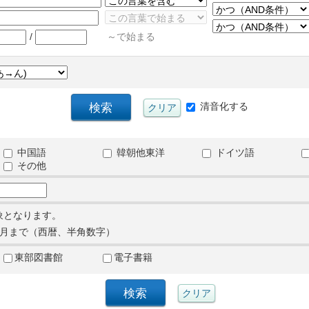
/
～で始まる
清音化する
中国語
韓朝他東洋
ドイツ語
その他
象となります。
月まで（西暦、半角数字）
東部図書館
電子書籍