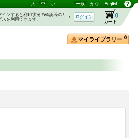
大
中
小
一般
かな
English
0
グインすると利用状況の確認等のサ
ビスを利用できます。
カート
マイライブラリー