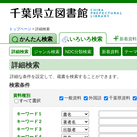
トップページ
> 詳細検索
かんたん検索
いろいろ検索
新着資料
詳細検索
ジャンル検索
NDC分類検索
新着資料
テー
詳細検索
詳細な条件を設定して、蔵書を検索することができます。
検索条件
資料種別
一般資料
外国語
千葉県資料
すべて選択
キーワード１
キーワード２
キーワード３
キーワード４