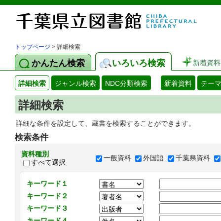
トップページ
> 詳細検索
かんたん検索
いろいろ検索
新着資料
詳細検索
ジャンル検索
NDC分類検索
新着資料
テー
詳細検索
詳細な条件を設定して、蔵書を検索することができます。
検索条件
資料種別
一般資料
外国語
千葉県資料
すべて選択
キーワード１
キーワード２
キーワード３
キーワード４