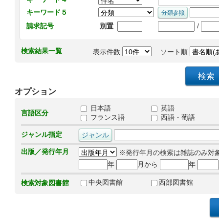
キーワード５
/
請求記号
別置
検索結果一覧
表示件数
ソート順
オプション
日本語
英語
言語区分
フランス語
西語・葡語
ジャンル指定
出版／発行年月
※発行年月の検索は雑誌のみ対
年
月から
年
中央図書館
西部図書館
検索対象図書館