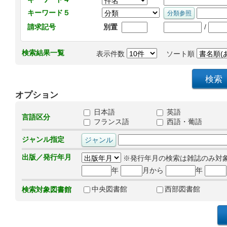
キーワード５
/
請求記号
別置
検索結果一覧
表示件数
ソート順
オプション
日本語
英語
言語区分
フランス語
西語・葡語
ジャンル指定
出版／発行年月
※発行年月の検索は雑誌のみ対
年
月から
年
中央図書館
西部図書館
検索対象図書館