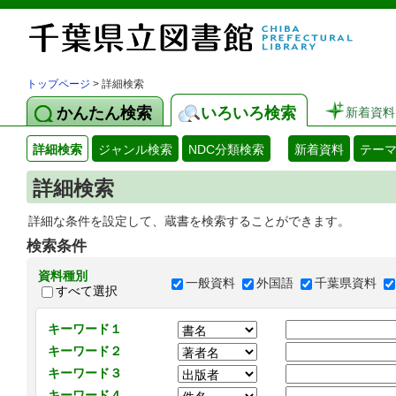
トップページ
> 詳細検索
かんたん検索
いろいろ検索
新着資料
詳細検索
ジャンル検索
NDC分類検索
新着資料
テー
詳細検索
詳細な条件を設定して、蔵書を検索することができます。
検索条件
資料種別
一般資料
外国語
千葉県資料
すべて選択
キーワード１
キーワード２
キーワード３
キーワード４