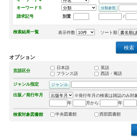
キーワード５
/
請求記号
別置
検索結果一覧
表示件数
ソート順
オプション
日本語
英語
言語区分
フランス語
西語・葡語
ジャンル指定
出版／発行年月
※発行年月の検索は雑誌のみ対
年
月から
年
中央図書館
西部図書館
検索対象図書館