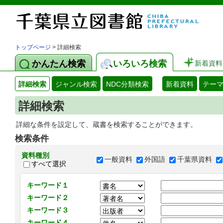
トップページ
> 詳細検索
かんたん検索
いろいろ検索
新着資料
詳細検索
ジャンル検索
NDC分類検索
新着資料
テー
詳細検索
詳細な条件を設定して、蔵書を検索することができます。
検索条件
資料種別
一般資料
外国語
千葉県資料
すべて選択
キーワード１
キーワード２
キーワード３
キーワード４