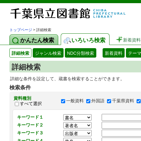
トップページ
> 詳細検索
かんたん検索
いろいろ検索
新着資料
詳細検索
ジャンル検索
NDC分類検索
新着資料
テー
詳細検索
詳細な条件を設定して、蔵書を検索することができます。
検索条件
資料種別
一般資料
外国語
千葉県資料
すべて選択
キーワード１
キーワード２
キーワード３
キーワード４