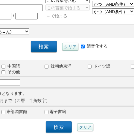
/
～で始まる
清音化する
中国語
韓朝他東洋
ドイツ語
その他
象となります。
月まで（西暦、半角数字）
東部図書館
電子書籍