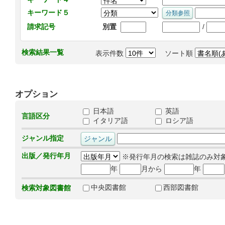
キーワード５
/
請求記号
別置
検索結果一覧
表示件数
ソート順
オプション
日本語
英語
言語区分
イタリア語
ロシア語
ジャンル指定
出版／発行年月
※発行年月の検索は雑誌のみ対
年
月から
年
中央図書館
西部図書館
検索対象図書館