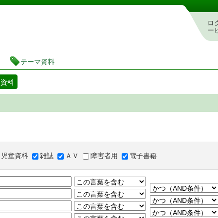
図書館 蔵書検索・予約システム
ロ
ー
テーマ資料
マ資料
児童資料
雑誌
ＡＶ
障害者用
電子書籍