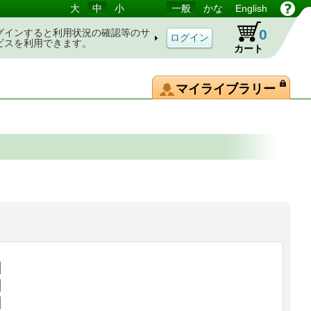
大
中
小
一般
かな
English
0
グインすると利用状況の確認等のサ
ビスを利用できます。
カート
マイライブラリー