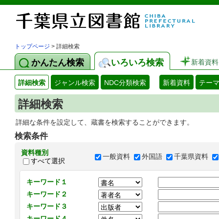
トップページ
> 詳細検索
かんたん検索
いろいろ検索
新着資料
詳細検索
ジャンル検索
NDC分類検索
新着資料
テー
詳細検索
詳細な条件を設定して、蔵書を検索することができます。
検索条件
資料種別
一般資料
外国語
千葉県資料
すべて選択
キーワード１
キーワード２
キーワード３
キーワード４