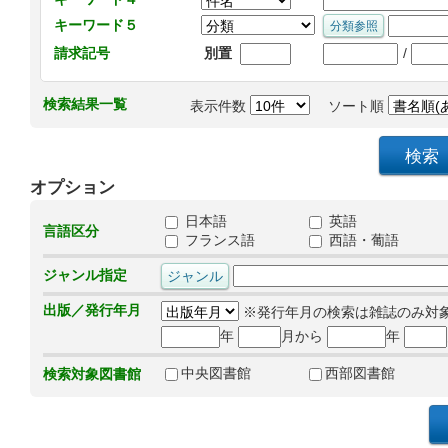
キーワード５
/
請求記号
別置
検索結果一覧
表示件数
ソート順
オプション
日本語
英語
言語区分
フランス語
西語・葡語
ジャンル指定
出版／発行年月
※発行年月の検索は雑誌のみ対
年
月から
年
中央図書館
西部図書館
検索対象図書館