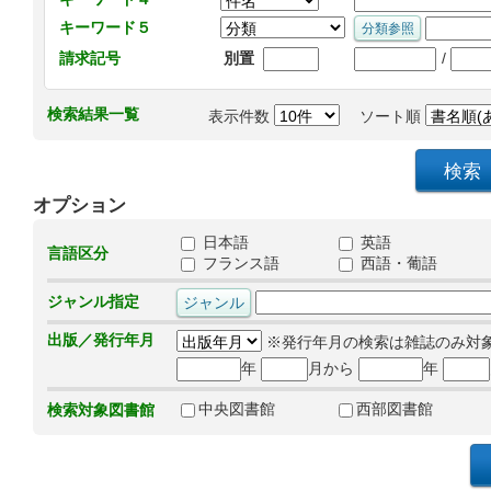
キーワード５
/
請求記号
別置
検索結果一覧
表示件数
ソート順
オプション
日本語
英語
言語区分
フランス語
西語・葡語
ジャンル指定
出版／発行年月
※発行年月の検索は雑誌のみ対
年
月から
年
中央図書館
西部図書館
検索対象図書館