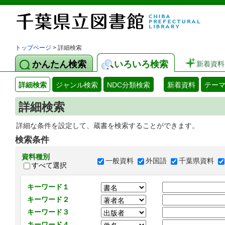
トップページ
> 詳細検索
かんたん検索
いろいろ検索
新着資料
詳細検索
ジャンル検索
NDC分類検索
新着資料
テー
詳細検索
詳細な条件を設定して、蔵書を検索することができます。
検索条件
資料種別
一般資料
外国語
千葉県資料
すべて選択
キーワード１
キーワード２
キーワード３
キーワード４