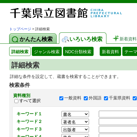
トップページ
> 詳細検索
かんたん検索
いろいろ検索
新着資料
詳細検索
ジャンル検索
NDC分類検索
新着資料
テー
詳細検索
詳細な条件を設定して、蔵書を検索することができます。
検索条件
資料種別
一般資料
外国語
千葉県資料
すべて選択
キーワード１
キーワード２
キーワード３
キーワード４