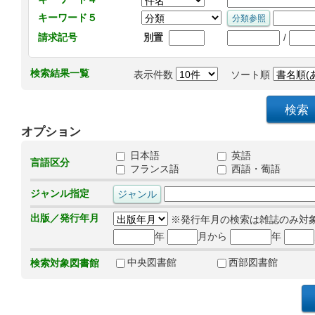
キーワード５
/
請求記号
別置
検索結果一覧
表示件数
ソート順
オプション
日本語
英語
言語区分
フランス語
西語・葡語
ジャンル指定
出版／発行年月
※発行年月の検索は雑誌のみ対
年
月から
年
中央図書館
西部図書館
検索対象図書館