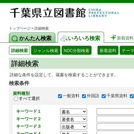
トップページ
> 詳細検索
かんたん検索
いろいろ検索
新着資料
詳細検索
ジャンル検索
NDC分類検索
新着資料
テー
詳細検索
詳細な条件を設定して、蔵書を検索することができます。
検索条件
資料種別
一般資料
外国語
千葉県資料
すべて選択
キーワード１
キーワード２
キーワード３
キーワード４