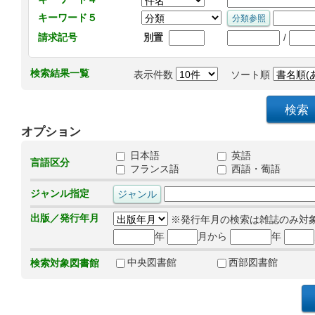
キーワード５
/
請求記号
別置
検索結果一覧
表示件数
ソート順
オプション
日本語
英語
言語区分
フランス語
西語・葡語
ジャンル指定
出版／発行年月
※発行年月の検索は雑誌のみ対
年
月から
年
中央図書館
西部図書館
検索対象図書館