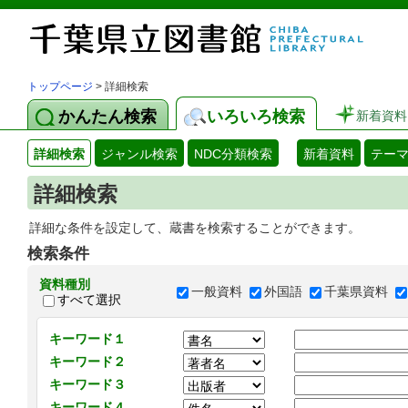
トップページ
> 詳細検索
かんたん検索
いろいろ検索
新着資料
詳細検索
ジャンル検索
NDC分類検索
新着資料
テー
詳細検索
詳細な条件を設定して、蔵書を検索することができます。
検索条件
資料種別
一般資料
外国語
千葉県資料
すべて選択
キーワード１
キーワード２
キーワード３
キーワード４