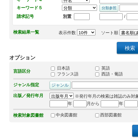
キーワード５
/
請求記号
別置
検索結果一覧
表示件数
ソート順
オプション
日本語
英語
言語区分
フランス語
西語・葡語
ジャンル指定
出版／発行年月
※発行年月の検索は雑誌のみ対
年
月から
年
中央図書館
西部図書館
検索対象図書館