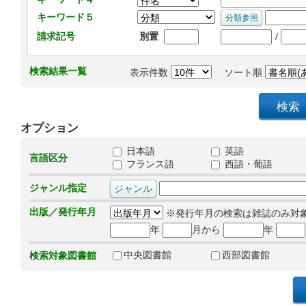
キーワード５
/
請求記号
別置
検索結果一覧
表示件数
ソート順
オプション
日本語
英語
言語区分
フランス語
西語・葡語
ジャンル指定
出版／発行年月
※発行年月の検索は雑誌のみ対
年
月から
年
中央図書館
西部図書館
検索対象図書館