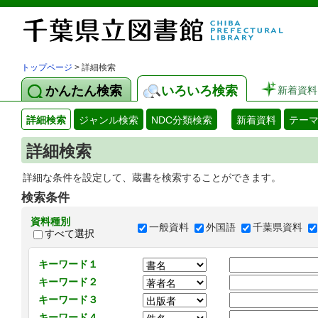
トップページ
> 詳細検索
かんたん検索
いろいろ検索
新着資料
詳細検索
ジャンル検索
NDC分類検索
新着資料
テー
詳細検索
詳細な条件を設定して、蔵書を検索することができます。
検索条件
資料種別
一般資料
外国語
千葉県資料
すべて選択
キーワード１
キーワード２
キーワード３
キーワード４