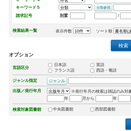
キーワード５
/
請求記号
別置
検索結果一覧
表示件数
ソート順
オプション
日本語
英語
言語区分
フランス語
西語・葡語
ジャンル指定
出版／発行年月
※発行年月の検索は雑誌のみ対
年
月から
年
中央図書館
西部図書館
検索対象図書館