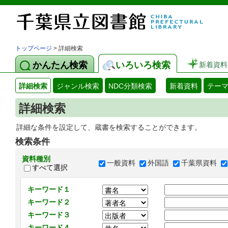
トップページ
> 詳細検索
かんたん検索
いろいろ検索
新着資料
詳細検索
ジャンル検索
NDC分類検索
新着資料
テー
詳細検索
詳細な条件を設定して、蔵書を検索することができます。
検索条件
資料種別
一般資料
外国語
千葉県資料
すべて選択
キーワード１
キーワード２
キーワード３
キーワード４