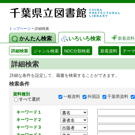
トップページ
> 詳細検索
かんたん検索
いろいろ検索
新着資料
詳細検索
ジャンル検索
NDC分類検索
新着資料
テー
詳細検索
詳細な条件を設定して、蔵書を検索することができます。
検索条件
資料種別
一般資料
外国語
千葉県資料
すべて選択
キーワード１
キーワード２
キーワード３
キーワード４