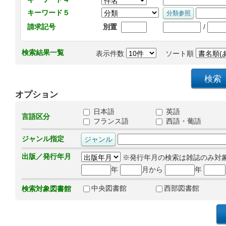
キーワード５
/
請求記号
別置
検索結果一覧
表示件数
ソート順
オプション
日本語
英語
言語区分
フランス語
西語・葡語
ジャンル指定
出版／発行年月
※発行年月の検索は雑誌のみ対
年
月から
年
中央図書館
西部図書館
検索対象図書館