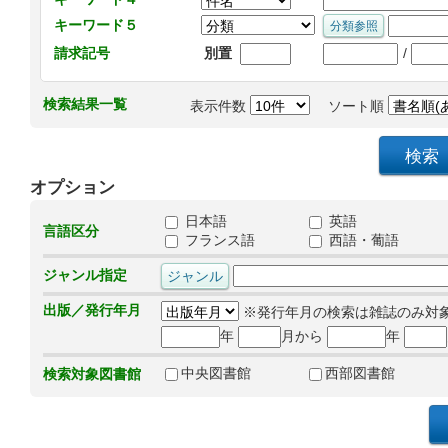
キーワード５
/
請求記号
別置
検索結果一覧
表示件数
ソート順
オプション
日本語
英語
言語区分
フランス語
西語・葡語
ジャンル指定
出版／発行年月
※発行年月の検索は雑誌のみ対
年
月から
年
中央図書館
西部図書館
検索対象図書館