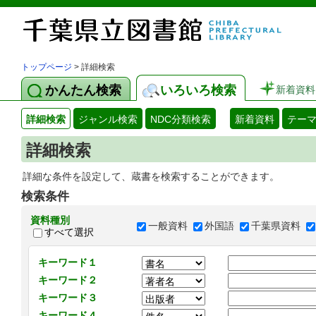
トップページ
> 詳細検索
かんたん検索
いろいろ検索
新着資料
詳細検索
ジャンル検索
NDC分類検索
新着資料
テー
詳細検索
詳細な条件を設定して、蔵書を検索することができます。
検索条件
資料種別
一般資料
外国語
千葉県資料
すべて選択
キーワード１
キーワード２
キーワード３
キーワード４