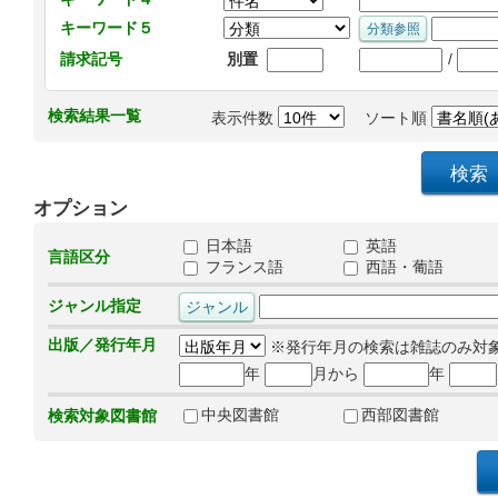
キーワード５
/
請求記号
別置
検索結果一覧
表示件数
ソート順
オプション
日本語
英語
言語区分
フランス語
西語・葡語
ジャンル指定
出版／発行年月
※発行年月の検索は雑誌のみ対
年
月から
年
中央図書館
西部図書館
検索対象図書館