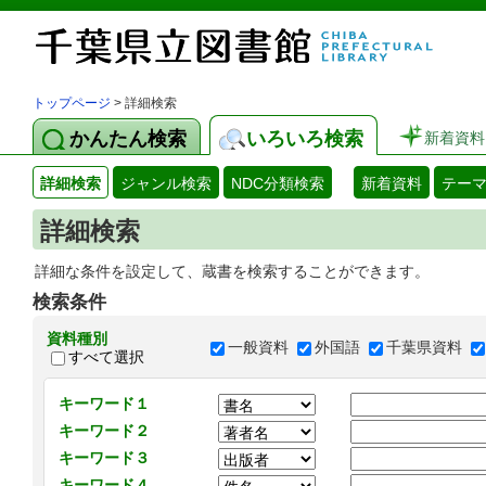
トップページ
> 詳細検索
かんたん検索
いろいろ検索
新着資料
詳細検索
ジャンル検索
NDC分類検索
新着資料
テー
詳細検索
詳細な条件を設定して、蔵書を検索することができます。
検索条件
資料種別
一般資料
外国語
千葉県資料
すべて選択
キーワード１
キーワード２
キーワード３
キーワード４