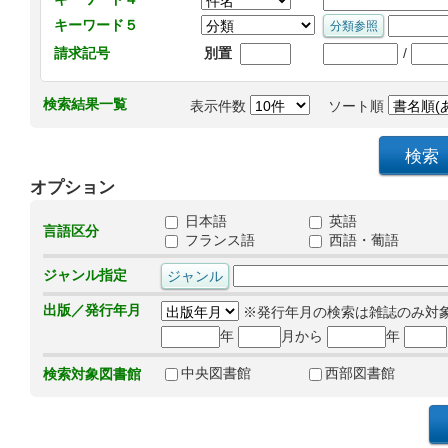
キーワード５
/
請求記号
別置
検索結果一覧
表示件数
ソート順
オプション
日本語
英語
言語区分
フランス語
西語・葡語
ジャンル指定
出版／発行年月
※発行年月の検索は雑誌のみ対
年
月から
年
中央図書館
西部図書館
検索対象図書館