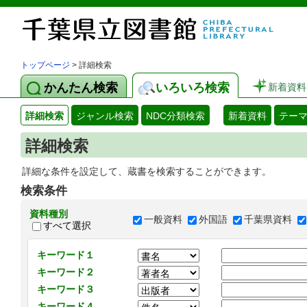
トップページ
> 詳細検索
かんたん検索
いろいろ検索
新着資料
詳細検索
ジャンル検索
NDC分類検索
新着資料
テー
詳細検索
詳細な条件を設定して、蔵書を検索することができます。
検索条件
資料種別
一般資料
外国語
千葉県資料
すべて選択
キーワード１
キーワード２
キーワード３
キーワード４