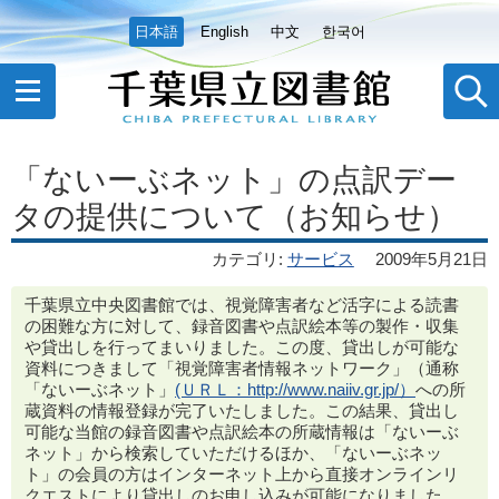
日本語
English
中文
한국어
「ないーぶネット」の点訳デー
タの提供について（お知らせ）
カテゴリ
:
サービス
2009年5月21日
千葉県立中央図書館では、視覚障害者など活字による読書
の困難な方に対して、録音図書や点訳絵本等の製作・収集
や貸出しを行ってまいりました。この度、貸出しが可能な
資料につきまして「視覚障害者情報ネットワーク」（通称
「ないーぶネット」
(ＵＲＬ：http://www.naiiv.gr.jp/）
への所
蔵資料の情報登録が完了いたしました。この結果、貸出し
可能な当館の録音図書や点訳絵本の所蔵情報は「ないーぶ
ネット」から検索していただけるほか、「ないーぶネッ
ト」の会員の方はインターネット上から直接オンラインリ
クエストにより貸出しのお申し込みが可能になりました。