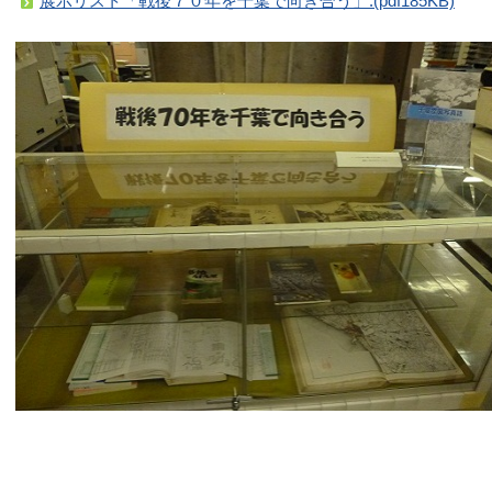
展示リスト「戦後７０年を千葉で向き合う」.(pdf185KB)