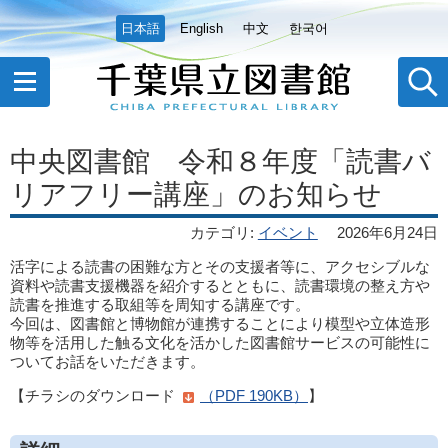
日本語
English
中文
한국어
中央図書館 令和８年度「読書バ
リアフリー講座」のお知らせ
カテゴリ
:
イベント
2026年6月24日
活字による読書の困難な方とその支援者等に、アクセシブルな
資料や読書支援機器を紹介するとともに、読書環境の整え方や
読書を推進する取組等を周知する講座です。
今回は、図書館と博物館が連携することにより模型や立体造形
物等を活用した触る文化を活かした図書館サービスの可能性に
ついてお話をいただきます。
【チラシのダウンロード
（PDF 190KB）
】