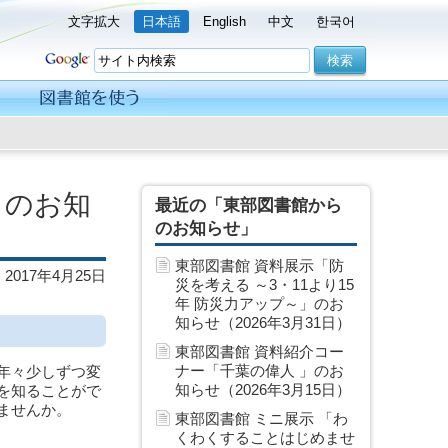
文字拡大
日本語
English
中文
한국어
」のお知
最近の「東部図書館から
のお知らせ」
東部図書館 資料展示「防
2017年4月25日
災を考える ～3・11より15
年 防災力アップ～」のお
知らせ（2026年3月31日）
東部図書館 資料紹介コー
ナー「千葉の偉人 」のお
年々少しずつ変
知らせ（2026年3月15日）
を知ることがで
ませんか。
東部図書館 ミニ展示 「わ
くわくすることはじめませ