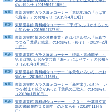
のお知らせ（2019年4月19日）
東部図書館 ガラス展示コーナー「東総地域の「ちば文
化資産」」のお知らせ（2019年4月19日）
東部図書館 資料紹介コーナー「"平成"をふりかえる」の
お知らせ（2019年2月27日）
東部図書館 博図公連携事業・巡回パネル展示「写真で
つづる千葉県と鉄道」のお知らせ（終了）（2019年2月
11日）
東部図書館 ガラス展示コーナー「特集・高橋順子 ～
第３回旭いいおか文芸賞『海へ』によせて～」のお知ら
せ（2019年1月30日）
東部図書館 資料紹介コーナー「冬景色いろいろ」のお
知らせ（2019年1月16日）
東部図書館 ガラス展示コーナー「新村出(しんむら い
づる)博士と親交があった千葉県の三歌人」のお知らせ
（2019年1月10日）
東部図書館 資料紹介コーナー「～２０～ 千葉県立東
部図書館 開館２０周年」のお知らせ（2018年11月 8
日）