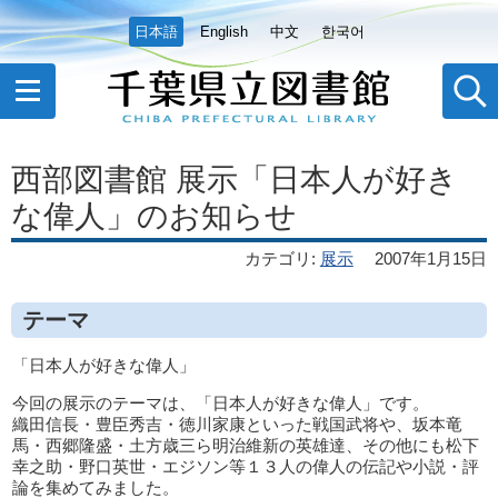
日本語
English
中文
한국어
西部図書館 展示「日本人が好き
な偉人」のお知らせ
カテゴリ
:
展示
2007年1月15日
テーマ
「日本人が好きな偉人」
今回の展示のテーマは、「日本人が好きな偉人」です。
織田信長・豊臣秀吉・徳川家康といった戦国武将や、坂本竜
馬・西郷隆盛・土方歳三ら明治維新の英雄達、その他にも松下
幸之助・野口英世・エジソン等１３人の偉人の伝記や小説・評
論を集めてみました。