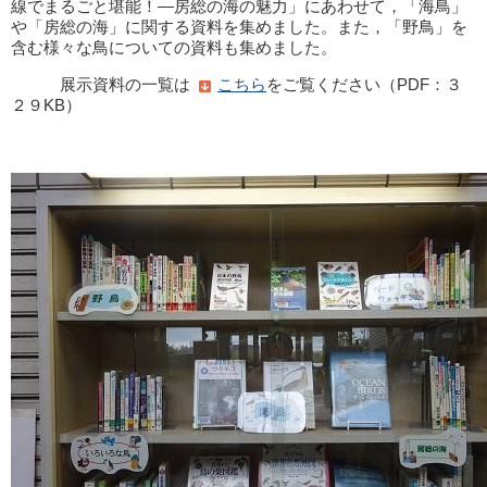
線でまるごと堪能！―房総の海の魅力」にあわせて，「海鳥」
や「房総の海」に関する資料を集めました。また，「野鳥」を
含む様々な鳥についての資料も集めました。
展示資料の一覧は
こちら
をご覧ください（PDF：３
２９KB）