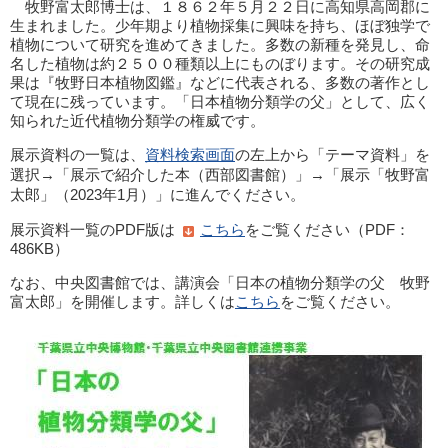
牧野富太郎博士は、１８６２年５月２２日に高知県高岡郡に
生まれました。少年期より植物採集に興味を持ち、ほぼ独学で
植物について研究を進めてきました。多数の新種を発見し、命
名した植物は約２５００種類以上にものぼります。その研究成
果は『牧野日本植物図鑑』などに代表される、多数の著作とし
て現在に残っています。「日本植物分類学の父」として、広く
知られた近代植物分類学の権威です。
展示資料の一覧は、
資料検索画面
の左上から「テーマ資料」を
選択→「展示で紹介した本（西部図書館）」→「展示「牧野富
太郎」（2023年1月）」に進んでください。
展示資料一覧のPDF版は
こちら
をご覧ください（PDF：
486KB）
なお、中央図書館では、講演会「日本の植物分類学の父 牧野
富太郎」を開催します。詳しくは
こちら
をご覧ください。