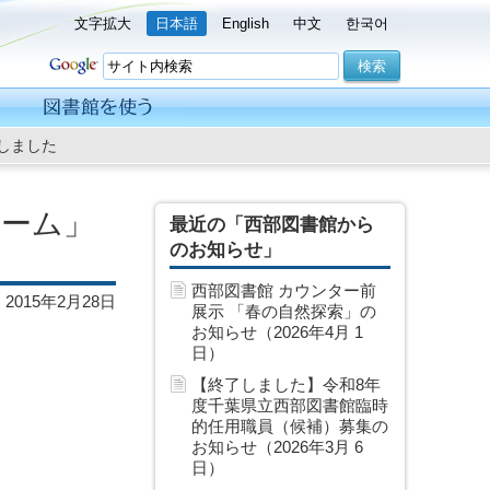
文字拡大
日本語
English
中文
한국어
しました
ローム」
最近の「西部図書館から
のお知らせ」
西部図書館 カウンター前
2015年2月28日
展示 「春の自然探索」の
お知らせ（2026年4月 1
日）
【終了しました】令和8年
度千葉県立西部図書館臨時
的任用職員（候補）募集の
お知らせ（2026年3月 6
日）