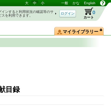
大
中
小
一般
かな
English
0
グインすると利用状況の確認等のサ
ビスを利用できます。
カート
マイライブラリー
文献目録