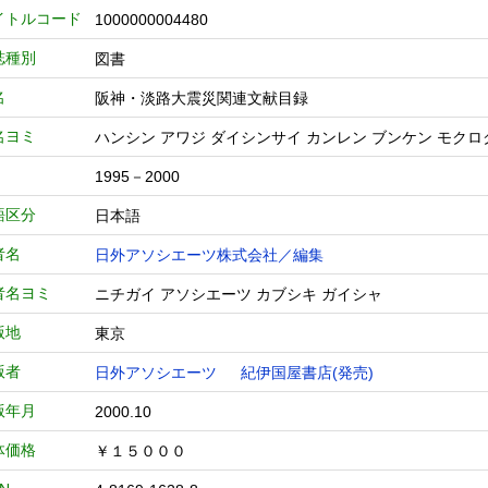
イトルコード
1000000004480
誌種別
図書
名
阪神・淡路大震災関連文献目録
名ヨミ
ハンシン アワジ ダイシンサイ カンレン ブンケン モクロ
1995－2000
語区分
日本語
者名
日外アソシエーツ株式会社／編集
者名ヨミ
ニチガイ アソシエーツ カブシキ ガイシャ
版地
東京
版者
日外アソシエーツ
紀伊国屋書店(発売)
版年月
2000.10
体価格
￥１５０００