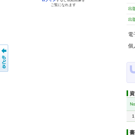
ログイン
すると表紙画像を
ご覧になれます
出
出
電
個
資
No
1
書