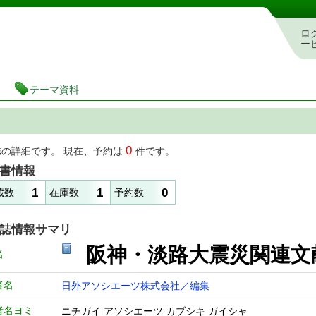
図書館 蔵書検索・予約システム
ロ
ー
テーマ資料
0
誌の詳細です。 現在、予約は
件です。
書情報
1
1
0
蔵数
在庫数
予約数
誌情報サマリ
阪神・淡路大震災関連
名
者名
日外アソシエーツ株式会社／編集
者名ヨミ
ニチガイ アソシエーツ カブシキ ガイシャ