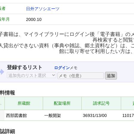
版者
日外アソシエーツ
版年月
2000.10
子書籍は、マイライブラリーにログイン後「電子書籍」の
再検索すると閲覧
人貸出ができない資料（事典や雑誌、郷土資料など）は、
館に取り寄せて利用したい方は
登録するリスト
ログイン
メモ
料情報
.
所蔵館
配架場所
請求記号
西部図書館
一般開架
36931/13/00
1101
誌詳細