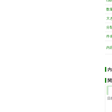
IS
数
大
分
件
内
内
関
日