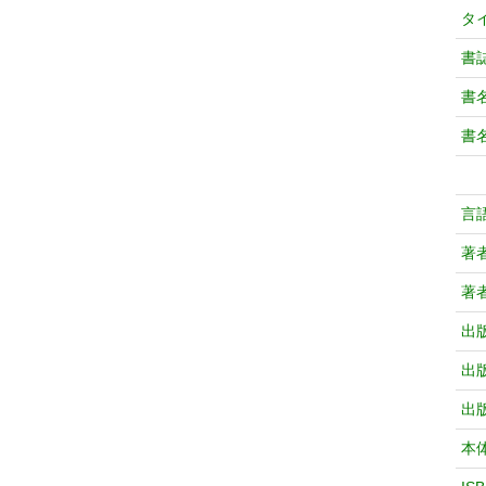
タ
書
書
書
言
著
著
出
出
出
本