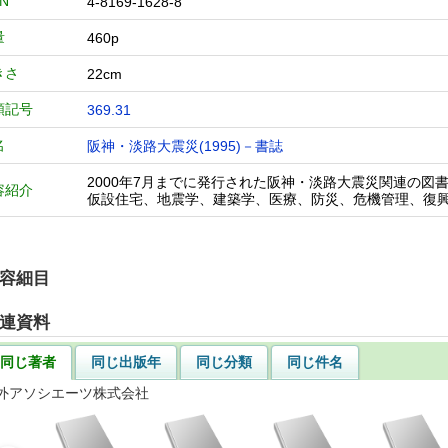
BN
4-8169-1628-8
量
460p
きさ
22cm
類記号
369.31
名
阪神・淡路大震災(1995)－書誌
2000年7月までに発行された阪神・淡路大震災関連の図書
容紹介
仮設住宅、地震学、建築学、医療、防災、危機管理、復
容細目
連資料
同じ著者
同じ出版年
同じ分類
同じ件名
外アソシエーツ株式会社