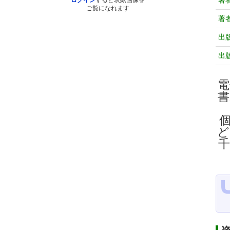
著
ログイン
すると表紙画像を
ご覧になれます
著
出
出
電
ど