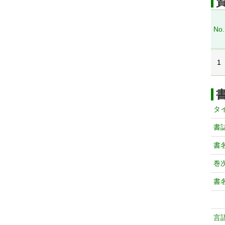
No.
1
タ
書
書
巻次
書
言