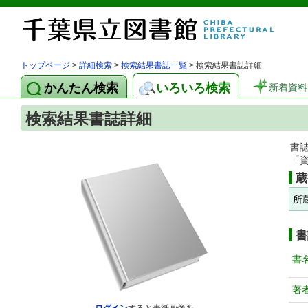
トップページ
>
詳細検索
>
検索結果書誌一覧
> 検索結果書誌詳細
かんたん検索
いろいろ検索
新着資料
検索結果書誌詳細
書
「
蔵
所
書
書
著