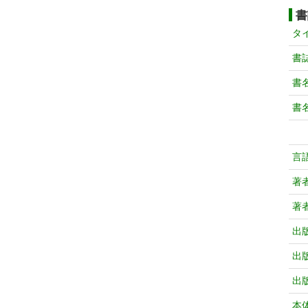
書
タ
書
書
書
言
著
著
出
出
出
本