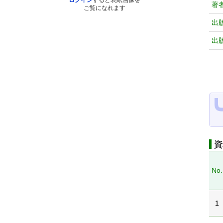
ログイン
すると表紙画像を
著
ご覧になれます
出
出
資
No.
1