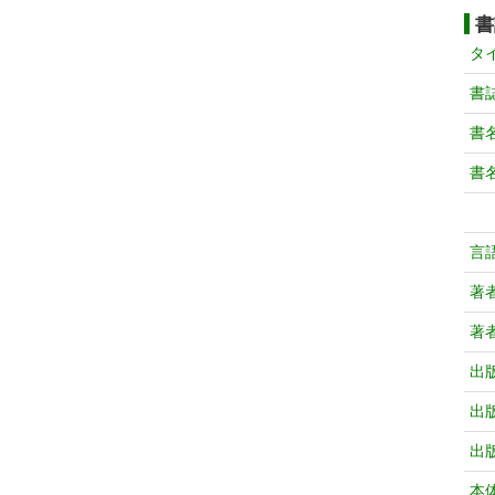
書
タ
書
書
書
言
著
著
出
出
出
本