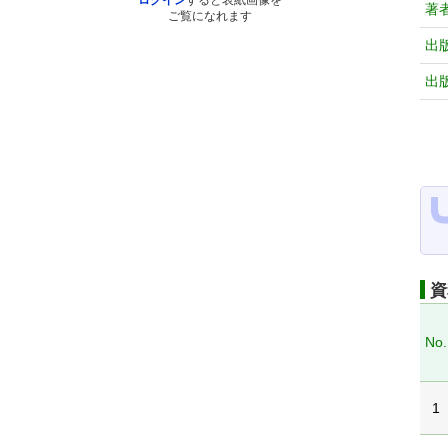
ログイン
すると表紙画像を
著
ご覧になれます
出
出
資
No.
1