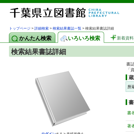
トップページ
>
詳細検索
>
検索結果書誌一覧
> 検索結果書誌詳細
かんたん検索
いろいろ検索
新着資料
検索結果書誌詳細
書
「
蔵
所
書
書
著