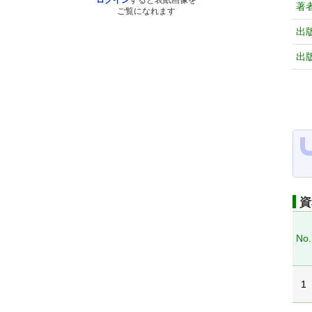
ログイン
すると表紙画像を
著
ご覧になれます
出
出
資
No.
1