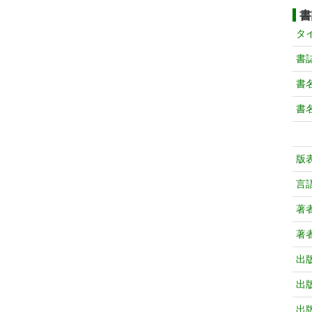
書
タ
書
書
書
版
言
著
著
出
出
出