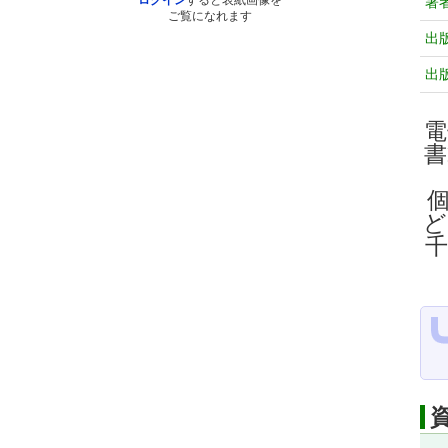
ログイン
すると表紙画像を
著
ご覧になれます
出
出
電
ど