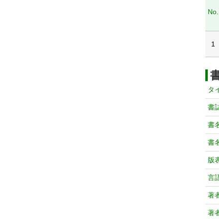
No.
1
タ
書
書
書
版
言
著
著