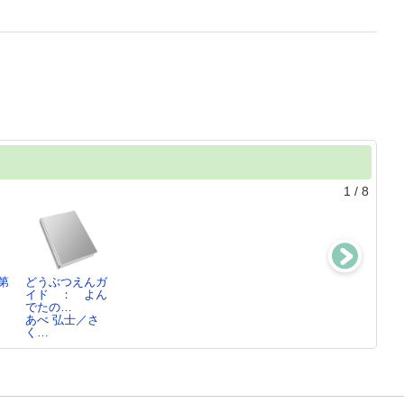
1
/
8
第
どうぶつえんガ
全音歌謡曲大全
日本の名随筆別
百日紅上
イド ： よん
集 ： 前・
巻50
杉浦 日向子／
でたの…
間・後…4
あべ 弘士／さ
浅野 純／編
く…