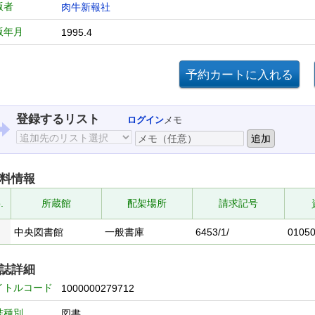
版者
肉牛新報社
版年月
1995.4
登録するリスト
ログイン
メモ
料情報
.
所蔵館
配架場所
請求記号
中央図書館
一般書庫
6453/1/
0105
誌詳細
イトルコード
1000000279712
誌種別
図書