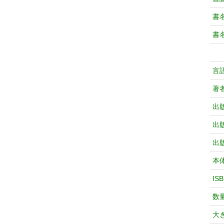
書
書
言
著
出
出
出
本
IS
数
大