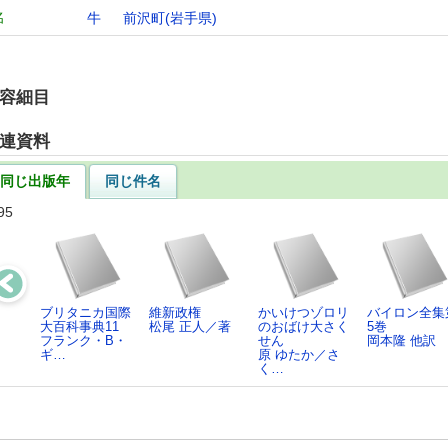
名
牛
前沢町(岩手県)
容細目
連資料
同じ出版年
同じ件名
95
ブリタニカ国際
維新政権
かいけつゾロリ
バイロン全集
大百科事典11
松尾 正人／著
のおばけ大さく
5巻
フランク・B・
せん
岡本隆 他訳
ギ…
原 ゆたか／さ
く…