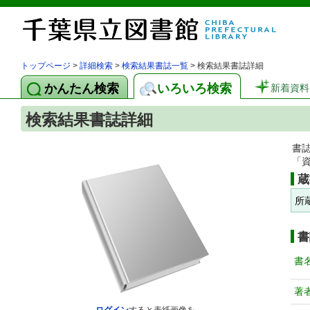
トップページ
>
詳細検索
>
検索結果書誌一覧
> 検索結果書誌詳細
かんたん検索
いろいろ検索
新着資料
検索結果書誌詳細
書
「
蔵
所
書
書
著