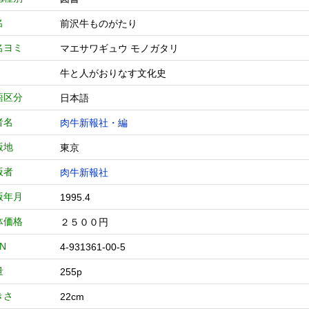
名
前沢牛ものがたり
名ヨミ
マエサワギュウ モノガタリ
牛と人がおりなす文化史
語区分
日本語
者名
肉牛新報社・編
版地
東京
版者
肉牛新報社
版年月
1995.4
体価格
２５００円
BN
4-931361-00-5
量
255p
きさ
22cm