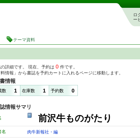
図書館 蔵書検索・予約システム
ロ
ー
テーマ資料
0
誌の詳細です。 現在、予約は
件です。
資料情報」から書誌を予約カートに入れるページに移動します。
書情報
1
1
0
蔵数
在庫数
予約数
誌情報サマリ
前沢牛ものがたり
名
者名
肉牛新報社・編