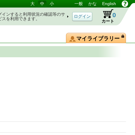
大
中
小
一般
かな
English
0
グインすると利用状況の確認等のサ
ビスを利用できます。
カート
マイライブラリー