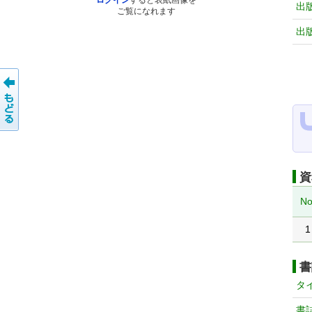
ログイン
すると表紙画像を
出
ご覧になれます
出
資
No
1
書
タ
書