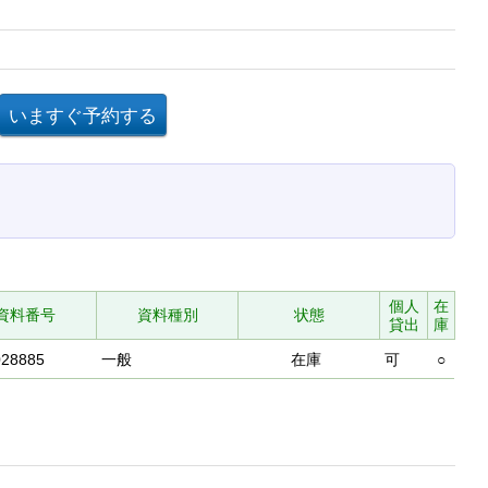
個人
在
資料番号
資料種別
状態
貸出
庫
028885
一般
在庫
可
○