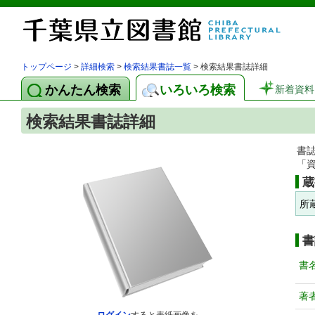
トップページ
>
詳細検索
>
検索結果書誌一覧
> 検索結果書誌詳細
かんたん検索
いろいろ検索
新着資料
検索結果書誌詳細
書
「
蔵
所
書
書
著