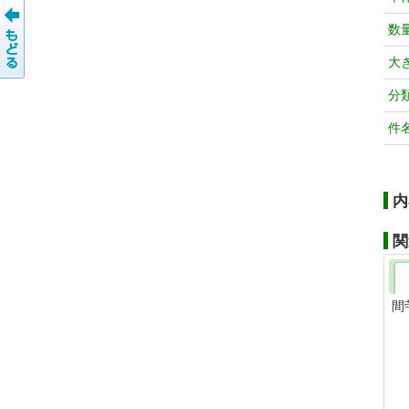
数
大
分
件
内
関
間