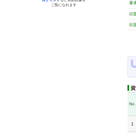
ログイン
すると表紙画像を
著
ご覧になれます
出
出
資
No.
1