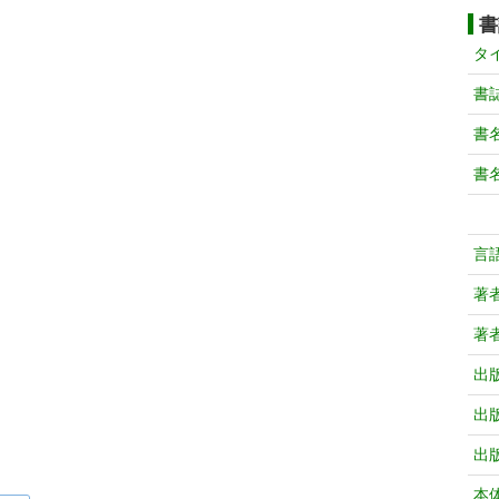
書
タ
書
書
書
言
著
著
出
出
出
本