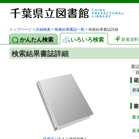
トップページ
>
詳細検索
>
検索結果書誌一覧
> 検索結果書誌詳細
かんたん検索
いろいろ検索
新着資料
検索結果書誌詳細
書
「
蔵
所
書
書
著