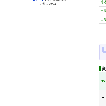
ログイン
すると表紙画像を
著
ご覧になれます
出
出
資
No.
1