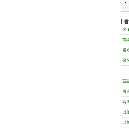
2
書
タ
書
書
書
言
著
著
出
出