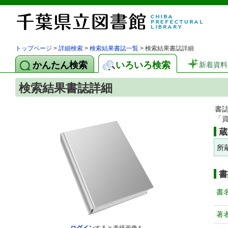
トップページ
>
詳細検索
>
検索結果書誌一覧
> 検索結果書誌詳細
かんたん検索
いろいろ検索
新着資料
検索結果書誌詳細
書
「
蔵
所
書
書
著