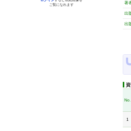
ログイン
すると表紙画像を
著
ご覧になれます
出
出
資
No.
1