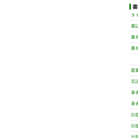
書
タ
書
書
書
叢
言
著
著
出
出
出