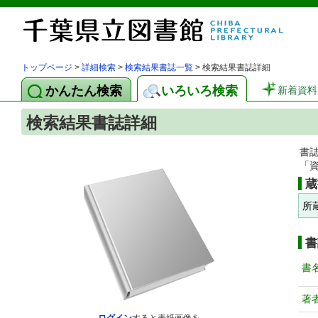
トップページ
>
詳細検索
>
検索結果書誌一覧
> 検索結果書誌詳細
かんたん検索
いろいろ検索
新着資料
検索結果書誌詳細
書
「
蔵
所
書
書
著