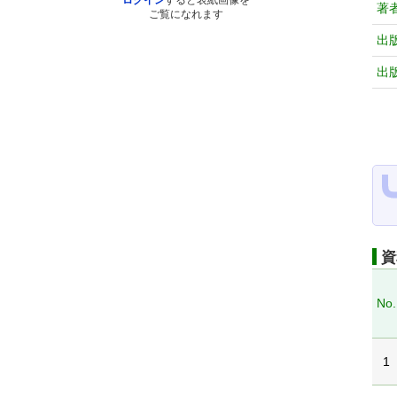
ログイン
すると表紙画像を
著
ご覧になれます
出
出
資
No.
1