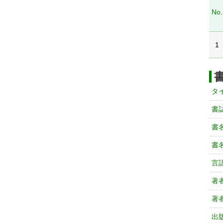
No.
1
タ
書
書
書
言
著
著
出