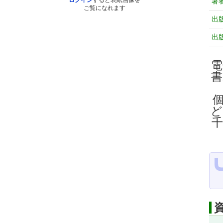
ログイン
すると表紙画像を
著
ご覧になれます
出
出
電
ど