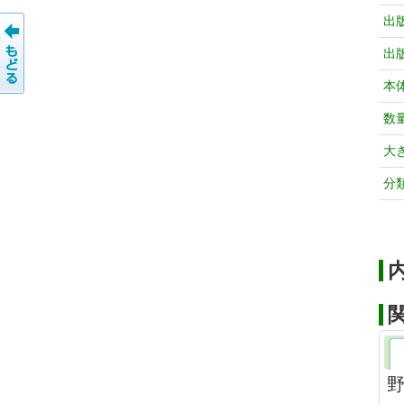
出
出
本
数
大
分
野